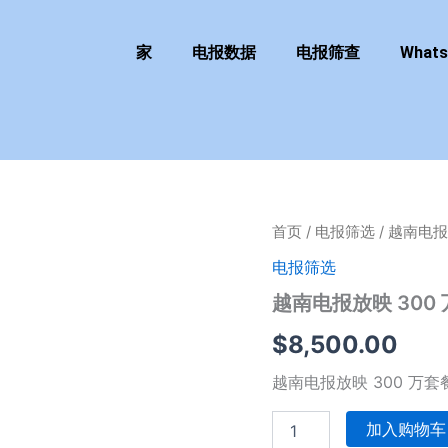
家
电报数据
电报筛查
What
越
首页
/
电报筛选
/ 越南电报
南
电报筛选
电
报
越南电报放映 300
放
映
$
8,500.00
300
万
越南电报放映 300 万套
套
餐
加入购物车
数