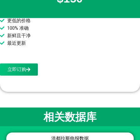
更低的价格
100% 准确
新鲜且干净
最近更新
立即订购
相关数据库
洪都拉斯电报数据