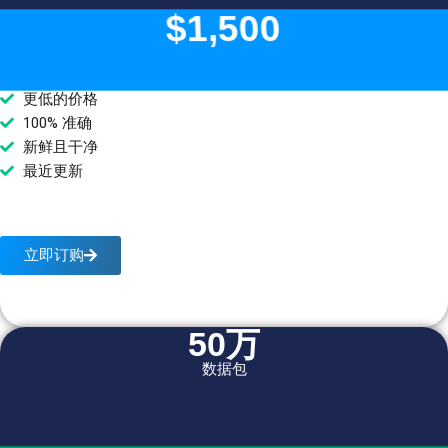
$1,500
更低的价格
100% 准确
新鲜且干净
最近更新
立即订购
50万
数据包