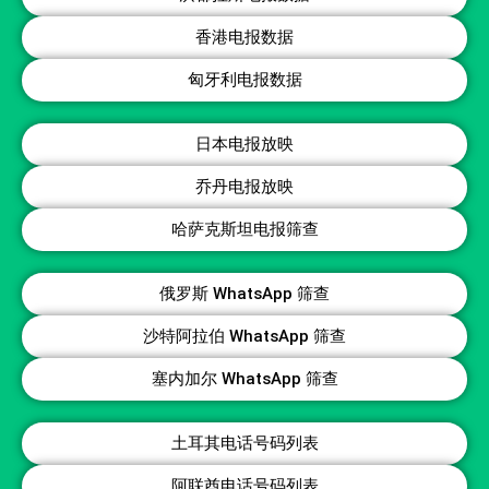
香港电报数据
匈牙利电报数据
日本电报放映
乔丹电报放映
哈萨克斯坦电报筛查
俄罗斯 WhatsApp 筛查
沙特阿拉伯 WhatsApp 筛查
塞内加尔 WhatsApp 筛查
土耳其电话号码列表
阿联酋电话号码列表