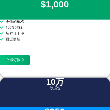
$1,000
更低的价格
100% 准确
新鲜且干净
最近更新
立即订购
10万
数据包